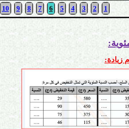
10
9
8
7
6
5
4
3
2
1
 زيادة
: