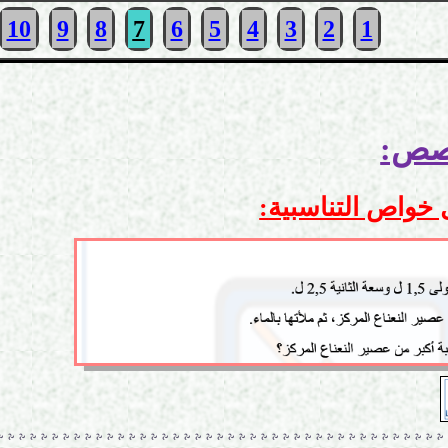
10
9
8
7
6
5
4
3
2
1
 خواص التناسبية
: